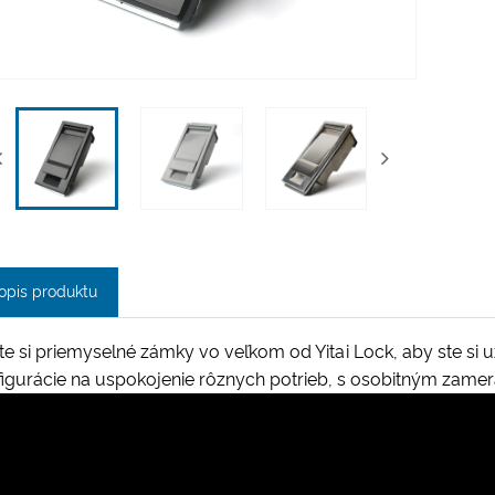
opis produktu
e si priemyselné zámky vo veľkom od Yitai Lock, aby ste si 
figurácie na uspokojenie rôznych potrieb, s osobitným zam