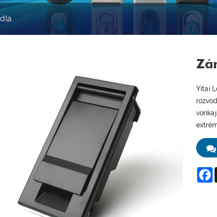
adla
Zá
Yitai 
rozvod
vonkaj
extrém
F