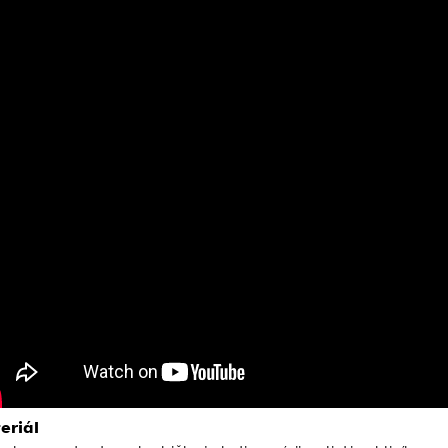
eriál