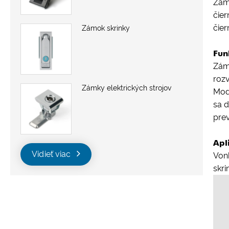
Zámo
čie
čier
Zámok skrinky
Fun
Zám
roz
Zámky elektrických strojov
Mod
sa d
pre
Apl
Vidieť viac
Vonk
skri