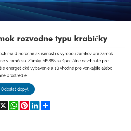
mok rozvodne typu krabičky
Lock má dlhoročné skúsenosti s výrobou zámkov pre zámok
ne v rámčeku. Zámky MS888 sú špeciálne navrhnuté pre
šie energetické vybavenie a sú vhodné pre vonkajšie alebo
ne prostredie.
Odoslať dopyt
acebook
X
WhatsApp
Pinterest
LinkedIn
Share