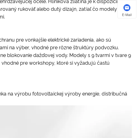
ehrdzavejúcej ocele. Hliníková zliatina je k dispozícii v
rovaný rukoväť alebo dutý dizajn, zatiaľ čo modely
E-Mail
mi.
anu pre vonkajšie elektrické zariadenia, ako sú
mi na výber, vhodné pre rôzne štruktúry podvozku.
ne blokovanie dažďovej vody. Modely s 9 tvarmi v tvare 9
sú vhodné pre workshopy, ktoré si vyžadujú častú
ka na výrobu fotovoltaickej výroby energie, distribučná