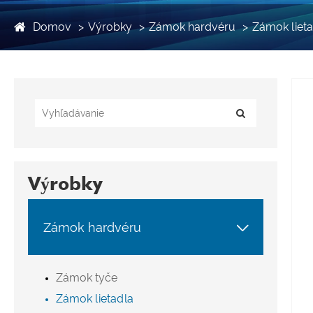
Domov
Výrobky
Zámok hardvéru
Zámok liet
Výrobky

Zámok hardvéru
Zámok tyče
Zámok lietadla