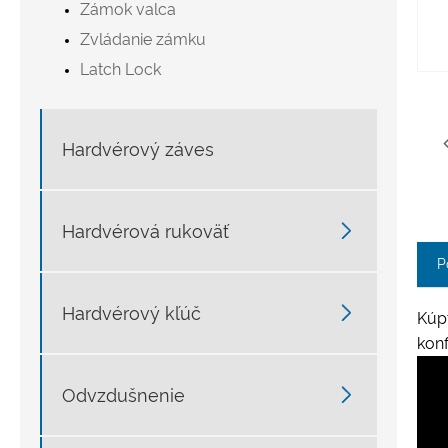
Zámok valca
Zvládanie zámku
Latch Lock
Hardvérový záves

Hardvérová rukoväť
P

Hardvérový kľúč
Kúpt
kon

Odvzdušnenie