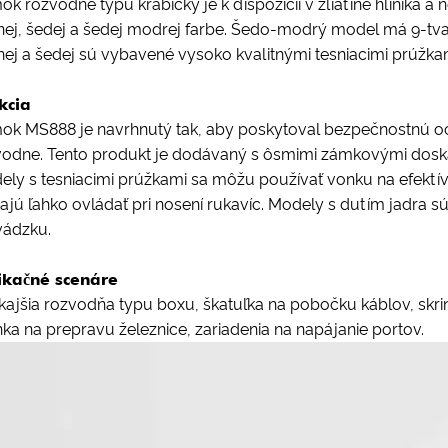
k rozvodne typu krabičky je k dispozícii v zliatine hliníka a n
rnej, šedej a šedej modrej farbe. Šedo-modrý model má 9-tva
nej a šedej sú vybavené vysoko kvalitnými tesniacimi prúžka
kcia
ok MS888 je navrhnutý tak, aby poskytoval bezpečnostnú ochr
vodne. Tento produkt je dodávaný s ôsmimi zámkovými doska
ely s tesniacimi prúžkami sa môžu používať vonku na efektív
ajú ľahko ovládať pri nosení rukavíc. Modely s dutím jadra 
vádzku.
ikačné scenáre
ajšia rozvodňa typu boxu, škatuľka na pobočku káblov, skrin
nka na prepravu železnice, zariadenia na napájanie portov.